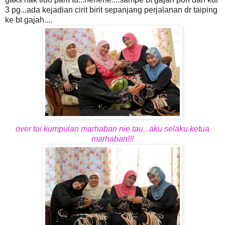
3 pg...ada kejadian cirit birit sepanjang perjalanan dr taiping
ke bt gajah....
over toi kumpulan marhaban nie tau...aku selaku ketua
marhaban!!!