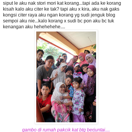
siput le aku nak stori mori kat korang...tapi ada ke korang
kisah kalo aku citer ke tak? tapi aku x kira, aku nak gaks
kongsi citer raya aku ngan korang yg sudi jenguk blog
sempoi aku nie...kalo korang x sudi bc pon aku bc tuk
kenangan aku hehehehehe....
gambo di rumah pakcik kat btg berjuntai....