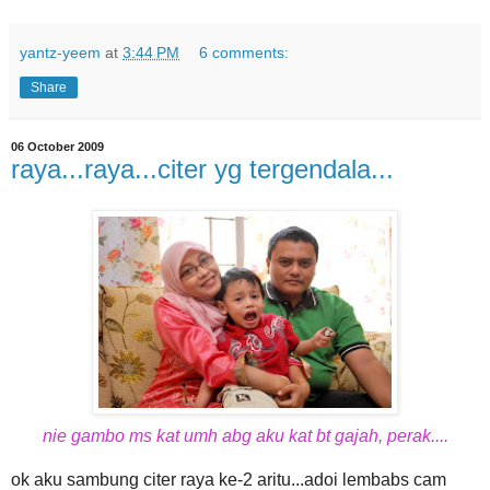
yantz-yeem
at
3:44 PM
6 comments:
Share
06 October 2009
raya...raya...citer yg tergendala...
nie gambo ms kat umh abg aku kat bt gajah, perak....
ok aku sambung citer raya ke-2 aritu...adoi lembabs cam