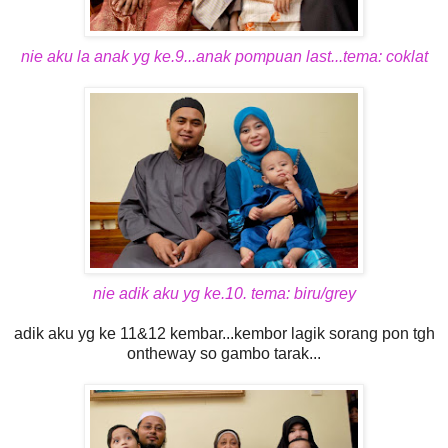
nie aku la anak yg ke.9...anak pompuan last...tema: coklat
nie adik aku yg ke.10. tema: biru/grey
adik aku yg ke 11&12 kembar...kembor lagik sorang pon tgh
ontheway so gambo tarak...