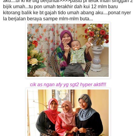
aku....dr kl ke btg berjuntai>>>>pastu pi teluk intan singgah 2
bijik umah...tu pon umah terakhir dah kui 12 mlm baru
kitorang balik ke bt gajah tido umah abang aku....ponat nyer
la berjalan beraya sampe mlm-mlm buta...
cik as ngan afy yg sgt2 hyper aktif!!!