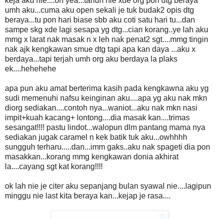
keja aku nie....oh yea...tahun nie xde org pon dtg beraya
umh aku...cuma aku open sekali je tuk budak2 opis dtg
beraya...tu pon hari biase sbb aku coti satu hari tu...dan
sampe skg xde lagi sesapa yg dtg...cian korang..ye lah aku
mmg x larat nak masak n x leh nak penat2 sgt....mmg tingin
nak ajk kengkawan smue dtg tapi apa kan daya ...aku x
berdaya...tapi terjah umh org aku berdaya la plaks
ek....hehehehe
apa pun aku amat berterima kasih pada kengkawna aku yg
sudi memenuhi nafsu keinginan aku....apa yg aku nak mkn
diorg sediakan....contoh nya...waniot...aku nak mkn nasi
impit+kuah kacang+ lontong....dia masak kan....trimas
sesangat!!!! pastu lindot...walopun dlm pantang mama nya
sediakan jugak caramel n kek batik tuk aku...owhhhh
sungguh terharu.....dan...imm gaks..aku nak spageti dia pon
masakkan...korang mmg kengkawan donia akhirat
la....cayang sgt kat korang!!!!
ok lah nie je citer aku sepanjang bulan syawal nie....lagipun
minggu nie last kita beraya kan...kejap je rasa....