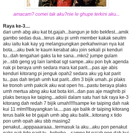
amacam? comei tak aku?nie le ghupe terkini aku...
Raya ke-3....
dari umh abg aku kat bt.gajah...bangun je tido bekfest...amik
gambo sedas dua...terus aku pi umh member kakak seuitm
aku iaitu kak kay yg melangsungkan perkahwinan nya kat
bota....aku bwk le kaum kerabat aku join sekali pi kenduri
tu...dah tengahari gaks la ke sana...mkn2 jumpe gulam
je...sbb geng yg lain lambat sgt sampe..aku pon byk agenda
nak pi beraya umh sedara mara kat parit....pas aje abis
kenduri kitorang pi jenguk opah2 sedara aku yg kat parit
tu...pas dah terjah umh kat parit...dlm 3 bijik umah..pi plaks
ke tronoh umh pakcik aku wat open hs...pastu beraya plaks
umh mertua abng aku kat bota kiri...dan pas aje maghrib pi
plaks beraya ke taiping...adoiii dalam satu hari tuk raya ke-3
kitorang dah redah 7 bijik umah!!!!!sampe ke taiping dah nak
kui 11 mlm!!!bayangkan la.....pas aje balik dr taiping kitorang
terus balik ke bt gajah umh abg aku balik...kitorang x tido
pon umh opah aku sbb masing2
penakut...apppaaaraaa...termasuk la aku...aku pon penakut
gaks nak tido parit tu...hehehe....sampe bt gajah pon dah kui