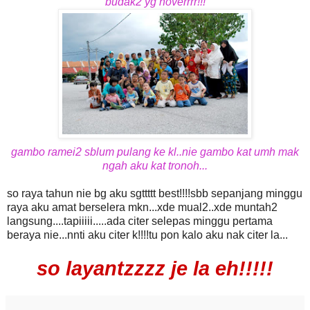
budak2 yg hoverrrr!!!
gambo ramei2 sblum pulang ke kl..nie gambo kat umh mak
ngah aku kat tronoh...
so raya tahun nie bg aku sgttttt best!!!!sbb sepanjang minggu
raya aku amat berselera mkn...xde mual2..xde muntah2
langsung....tapiiiii.....ada citer selepas minggu pertama
beraya nie...nnti aku citer k!!!!tu pon kalo aku nak citer la...
so layantzzzz je la eh!!!!!