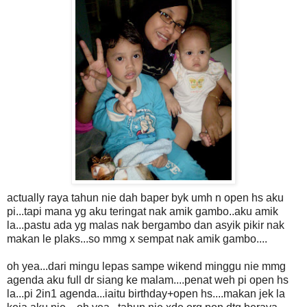
actually raya tahun nie dah baper byk umh n open hs aku
pi...tapi mana yg aku teringat nak amik gambo..aku amik
la...pastu ada yg malas nak bergambo dan asyik pikir nak
makan le plaks...so mmg x sempat nak amik gambo....
oh yea...dari mingu lepas sampe wikend minggu nie mmg
agenda aku full dr siang ke malam....penat weh pi open hs
la...pi 2in1 agenda...iaitu birthday+open hs....makan jek la