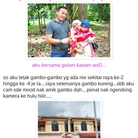
aku bersama gulam kawan seiD...
so aku letak gambo-gambo yg ada nie sekitar raya ke-2
hingga ke -4 je la....raya seterusnya gambo kureng...sbb aku
cam xde mood nak amik gambo dah....penat nak ngendong
kamera ke hulu hilir.....