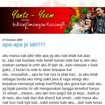
27 October 2009
apa-apa je lah!!!!!
aku malsa nak pikir title apa yg aku nak letak kat atas
tu...tapi nak kasitaw note belah kanan side bar tu akn aku
siarkan sampai le umh aku lif dah ok...kalo sebulan x baik
gaks...2 bulan la note tu akan terpapar kat
situ...insyaallah....apa ke hal nya la plak kan....tu aku letak
sebagai tanda aku mmg sakit jiwa & raga selagi aku
terpaksa memanjat setiap hari!!!!skrg aku guna kan otak aku
yg bijak pandai ini utk mengunakan tangga tersebut hanya
2x sehari....means...aku akn trun pagi2 tuk pi keja....balik je
dr opis, aku naik dan duk diam2 kat umah....xde masa aku
nak trun naik byk kali...sakit ooooo kaki aku....dah naik keras