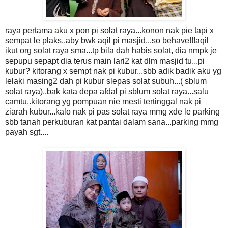
raya pertama aku x pon pi solat raya...konon nak pie tapi x
sempat le plaks..aby bwk aqil pi masjid...so behave!!!aqil
ikut org solat raya sma...tp bila dah habis solat, dia nmpk je
sepupu sepapt dia terus main lari2 kat dlm masjid tu...pi
kubur? kitorang x sempt nak pi kubur...sbb adik badik aku yg
lelaki masing2 dah pi kubur slepas solat subuh...( sblum
solat raya)..bak kata depa afdal pi sblum solat raya...salu
camtu..kitorang yg pompuan nie mesti tertinggal nak pi
ziarah kubur...kalo nak pi pas solat raya mmg xde le parking
sbb tanah perkuburan kat pantai dalam sana...parking mmg
payah sgt....