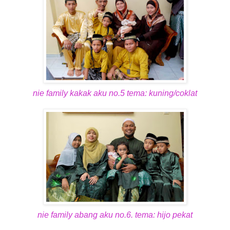
nie family kakak aku no.5 tema: kuning/coklat
nie family abang aku no.6. tema: hijo pekat