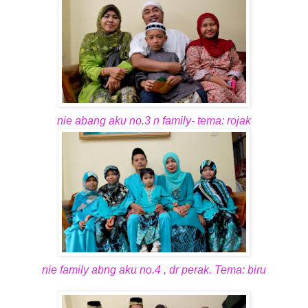
nie abang aku no.3 n family- tema: rojak
nie family abng aku no.4 , dr perak. Tema: biru