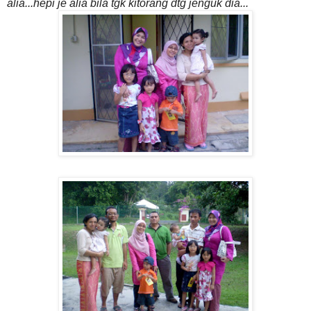
alia...hepi je alia bila tgk kitorang dtg jenguk dia...