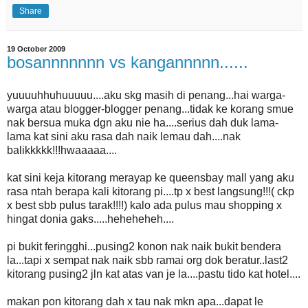
Share
19 October 2009
bosannnnnnn vs kangannnnn......
yuuuuhhuhuuuuu....aku skg masih di penang...hai warga-
warga atau blogger-blogger penang...tidak ke korang smue
nak bersua muka dgn aku nie ha....serius dah duk lama-
lama kat sini aku rasa dah naik lemau dah....nak
balikkkkk!!!hwaaaaa....
kat sini keja kitorang merayap ke queensbay mall yang aku
rasa ntah berapa kali kitorang pi....tp x best langsung!!!( ckp
x best sbb pulus tarak!!!!) kalo ada pulus mau shopping x
hingat donia gaks.....heheheheh....
pi bukit feringghi...pusing2 konon nak naik bukit bendera
la...tapi x sempat nak naik sbb ramai org dok beratur..last2
kitorang pusing2 jln kat atas van je la....pastu tido kat hotel....
makan pon kitorang dah x tau nak mkn apa...dapat le