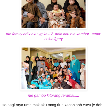
nie family adik aku yg ke-12..adik aku nie kembor...tema:
coklat/grey
nie gambo kitorang reramai.....
so pagi raya umh mak aku mmg riuh kecoh sbb cucu je dah