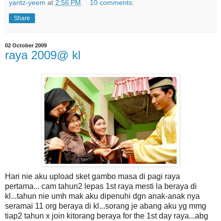
yantz-yeem
at
2:56 PM
10 comments:
Share
02 October 2009
raya 2009@ kl
Hari nie aku upload sket gambo masa di pagi raya
pertama... cam tahun2 lepas 1st raya mesti la beraya di
kl...tahun nie umh mak aku dipenuhi dgn anak-anak nya
seramai 11 org beraya di kl...sorang je abang aku yg mmg
tiap2 tahun x join kitorang beraya for the 1st day raya...abg