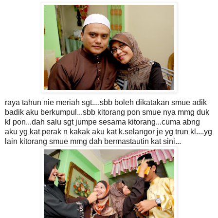
raya tahun nie meriah sgt....sbb boleh dikatakan smue adik
badik aku berkumpul...sbb kitorang pon smue nya mmg duk
kl pon...dah salu sgt jumpe sesama kitorang...cuma abng
aku yg kat perak n kakak aku kat k.selangor je yg trun kl....yg
lain kitorang smue mmg dah bermastautin kat sini...