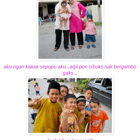
aku ngan kakak sepupu aku...aqil pon cibuks nak bergambo
gaks..
.