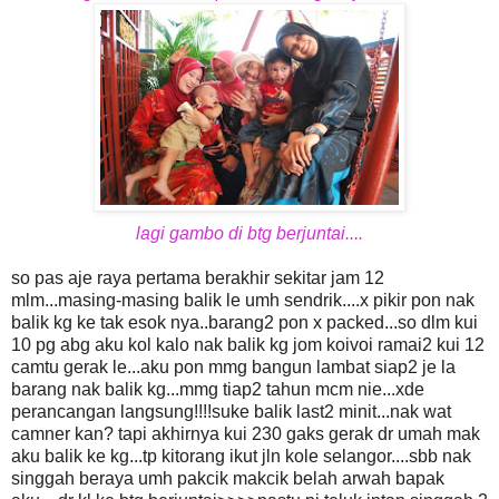
lagi gambo di btg berjuntai....
so pas aje raya pertama berakhir sekitar jam 12
mlm...masing-masing balik le umh sendrik....x pikir pon nak
balik kg ke tak esok nya..barang2 pon x packed...so dlm kui
10 pg abg aku kol kalo nak balik kg jom koivoi ramai2 kui 12
camtu gerak le...aku pon mmg bangun lambat siap2 je la
barang nak balik kg...mmg tiap2 tahun mcm nie...xde
perancangan langsung!!!!suke balik last2 minit...nak wat
camner kan? tapi akhirnya kui 230 gaks gerak dr umah mak
aku balik ke kg...tp kitorang ikut jln kole selangor....sbb nak
singgah beraya umh pakcik makcik belah arwah bapak