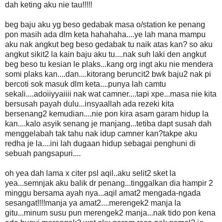
dah keting aku nie tau!!!!!
beg baju aku yg beso gedabak masa o/station ke penang
pon masih ada dlm keta hahahaha....ye lah mana mampu
aku nak angkut beg beso gedabak tu naik atas kan? so aku
angkut sikit2 la kain baju aku tu....nak suh laki den angkut
beg beso tu kesian le plaks...kang org ingt aku nie mendera
somi plaks kan....dan....kitorang beruncit2 bwk baju2 nak pi
bercoti sok masuk dlm keta....punya lah camtu
sekali....adoiiyyaiiii nak wat camner....tapi xpe...masa nie kita
bersusah payah dulu...insyaallah ada rezeki kita
bersenang2 kemudian....nie pon kira asam garam hidup la
kan....kalo asyik senang je manjang...tetiba dapt susah dah
menggelabah tak tahu nak idup camner kan?takpe aku
redha je la....ini lah dugaan hidup sebagai penghuni di
sebuah pangsapuri....
oh yea dah lama x citer psl aqil..aku selit2 sket la
yea...semnjak aku balik dr penang...tinggalkan dia hampir 2
minggu bersama ayah nya...aqil amat2 mengada-ngada
sesangat!!!!manja ya amat2....merengek2 manja la
gitu...minum susu pun merengek2 manja...nak tido pon kena