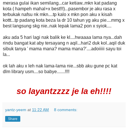
merasa gulai ikan semilang...car ketiaw..mkn kat padang
kota ( hampeh mahal+x best!!!)...pasembor je aku rasa x
terbukak nafsu nk mkn....tp kalo x mkn pon aku x kisah
kottt...tp padang kota beza la dr 10 tahun yg aku pie....mmg x
best langsung skg nie..nak lepak lama2 pon x syiok....
aku ada 5 hari lagi nak balik ke kl....hwaaaa lama nya...dah
rindu bangat kat aby tersayang n aqil...hari2 duk kol..aqil duk
sibuk tanya ' mama mana? mama mana?'....adoiiiii sayu toi
la...
ok lah aku x leh nak lama-lama nie...sbb aku gune pc kat
dlm library usm....so babye.......!!!!
so layantzzzz je la eh!!!!
yantz-yeem
at
11:22 AM
8 comments:
Share