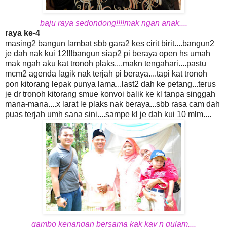
baju raya sedondong!!!!mak ngan anak....
raya ke-4
masing2 bangun lambat sbb gara2 kes cirit birit....bangun2
je dah nak kui 12!!!bangun siap2 pi beraya open hs umah
mak ngah aku kat tronoh plaks....makn tengahari....pastu
mcm2 agenda lagik nak terjah pi beraya....tapi kat tronoh
pon kitorang lepak punya lama...last2 dah ke petang...terus
je dr tronoh kitorang smue konvoi balik ke kl tanpa singgah
mana-mana....x larat le plaks nak beraya...sbb rasa cam dah
puas terjah umh sana sini....sampe kl je dah kui 10 mlm....
gambo kenangan bersama kak kay n gulam....