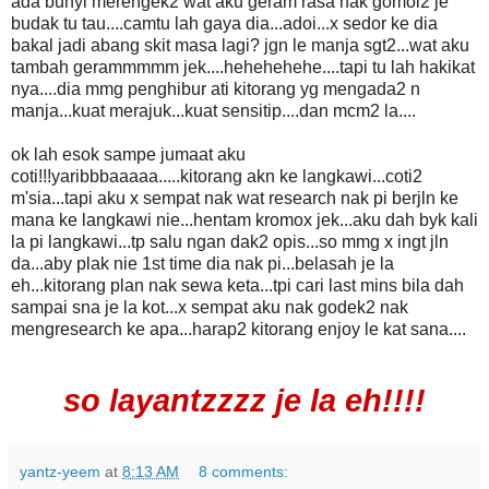
ada bunyi merengek2 wat aku geram rasa nak gomol2 je
budak tu tau....camtu lah gaya dia...adoi...x sedor ke dia
bakal jadi abang skit masa lagi? jgn le manja sgt2...wat aku
tambah gerammmmm jek....hehehehehe....tapi tu lah hakikat
nya....dia mmg penghibur ati kitorang yg mengada2 n
manja...kuat merajuk...kuat sensitip....dan mcm2 la....
ok lah esok sampe jumaat aku
coti!!!yaribbbaaaaa.....kitorang akn ke langkawi...coti2
m'sia...tapi aku x sempat nak wat research nak pi berjln ke
mana ke langkawi nie...hentam kromox jek...aku dah byk kali
la pi langkawi...tp salu ngan dak2 opis...so mmg x ingt jln
da...aby plak nie 1st time dia nak pi...belasah je la
eh...kitorang plan nak sewa keta...tpi cari last mins bila dah
sampai sna je la kot...x sempat aku nak godek2 nak
mengresearch ke apa...harap2 kitorang enjoy le kat sana....
so layantzzzz je la eh!!!!
yantz-yeem
at
8:13 AM
8 comments: