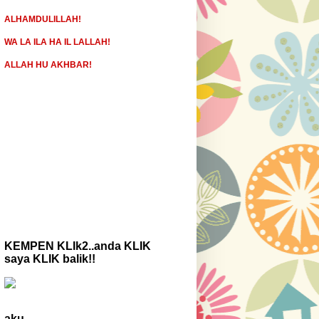
ALHAMDULILLAH!
WA LA ILA HA IL LALLAH!
ALLAH HU AKHBAR!
KEMPEN KLIk2..anda KLIK
saya KLIK balik!!
aku...