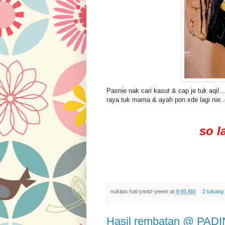
Pasnie nak cari kasut & cap je tuk aqil..
raya tuk mama & ayah pon xde lagi nie
so l
nukilan hati
yantz-yeem
at
9:45 AM
2 tukang 
Hasil rembatan @ PADIN