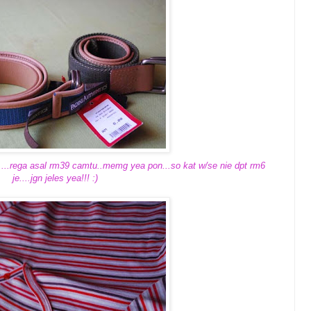
e....rega asal rm39 camtu..memg yea pon...so kat w/se nie dpt rm6
je....jgn jeles yea!!! :)