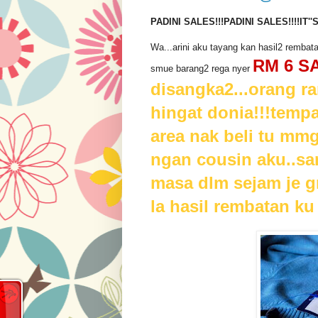
PADINI SALES!!!PADINI SALES!!!!IT''
Wa...arini aku tayang kan hasil2 rembat
RM 6 SA
smue barang2 rega nyer
disangka2...orang ra
hingat donia!!!temp
area nak beli tu mmg
ngan cousin aku..sa
masa dlm sejam je g
la hasil rembatan ku 