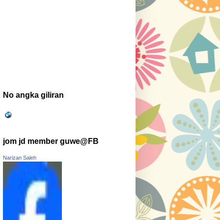
No angka giliran
jom jd member guwe@FB
Narizan Saleh