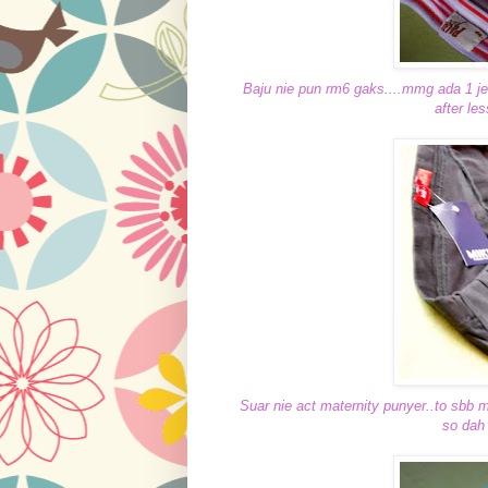
Baju nie pun rm6 gaks....mmg ada 1 je..
after le
Suar nie act maternity punyer..to sbb 
so dah