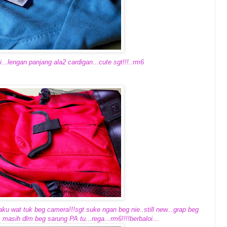
i...lengan panjang ala2 cardigan...cute sgt!!!..rm6
 aku wat tuk beg camera!!!sgt suke ngan beg nie..still new...grap beg
masih dlm beg sarung PA tu...rega...rm6!!!!berbaloi...