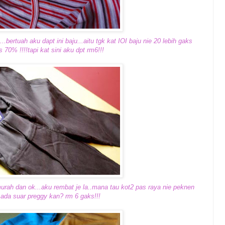
.bertuah aku dapt ini baju...aitu tgk kat IOI baju nie 20 lebih gaks
ss 70% !!!!tapi kat sini aku dpt rm6!!!
murah dan ok...aku rembat je la..mana tau kot2 pas raya nie peknen
 ada suar preggy kan? rm 6 gaks!!!