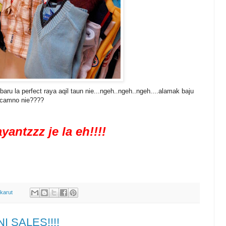
.baru la perfect raya aqil taun nie...ngeh..ngeh..ngeh....alamak baju
..camno nie????
ayantzzz je la eh!!!!
karut
I SALES!!!!