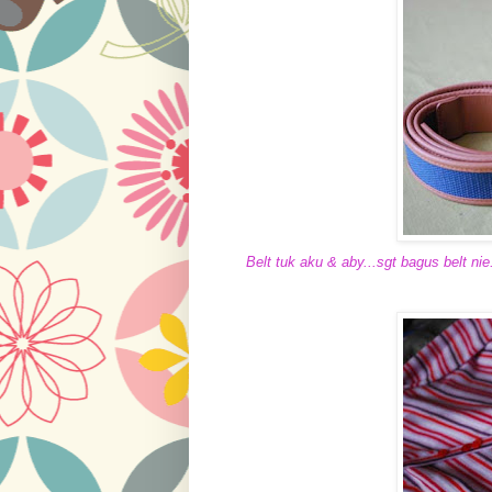
Belt tuk aku & aby...sgt bagus belt ni