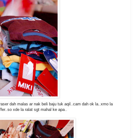
 raser dah malas ar nak beli baju tuk aqil..cam dah ok la..xmo la
fer..so xde la ralat sgt mahal ke apa..