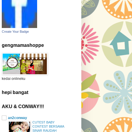
Create Your Badge
gengmamashoppe
kedai onlineku
hepi bangat
AKU & CONWAY!!!
an2conway
CUTEST BABY
CONTEST BERSAMA
SINAR RAUDAH