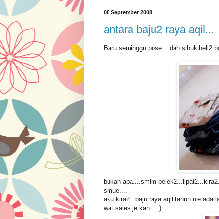
08 September 2008
antara baju2 raya aqil...
Baru seminggu pose....dah sibuk beli2 ba
bukan apa....smlm belek2...lipat2...kira2.
smue....
aku kira2...baju raya aqil tahun nie ada 
wat sales je kan....:)..