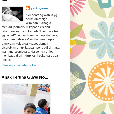
yantz-yeem
Aku seorang wanita yg
berkhidmat dgn
kerajaan, Bahagia
menjadi permaisuri kepada en.abdul
rahim, seorang ibu kepada 3 permata hati
yg comel2 iaitu muhammad aqil darwisy,
nur ardini qalesya & muhammad aqeef
qawiy...Ini keluarga ku..segalanya
dicoretkan untuk tatapan peribadi di masa
tua nanti...semoga anda semua enjoy
membaca diari hidup kami sekeluarga..:)
enjoice!
View my complete profile
Anak Teruna Guwe No.1