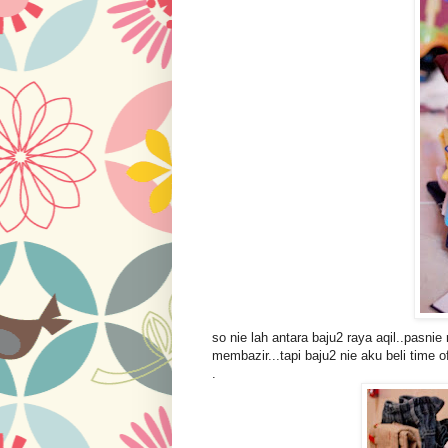
so nie lah antara baju2 raya aqil..pasnie
membazir...tapi baju2 nie aku beli time of
.