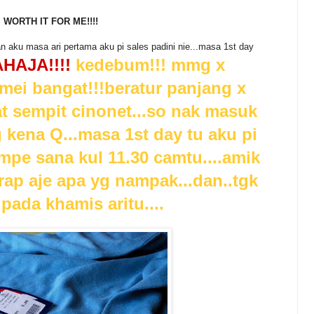
S WORTH IT FOR ME!!!!
an aku masa ari pertama aku pi sales padini nie...masa 1st day
HAJA!!!!
kedebum!!! mmg x
mei bangat!!!beratur panjang x
at sempit cinonet...so nak masuk
 kena Q...masa 1st day tu aku pi
mpe sana kul 11.30 camtu....amik
rap aje apa yg nampak...dan..tgk
pada khamis aritu....