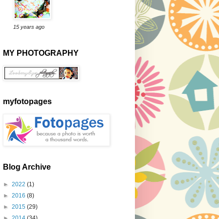
15 years ago
MY PHOTOGRAPHY
myfotopages
Blog Archive
►
2022
(1)
►
2016
(8)
►
2015
(29)
►
2014
(34)