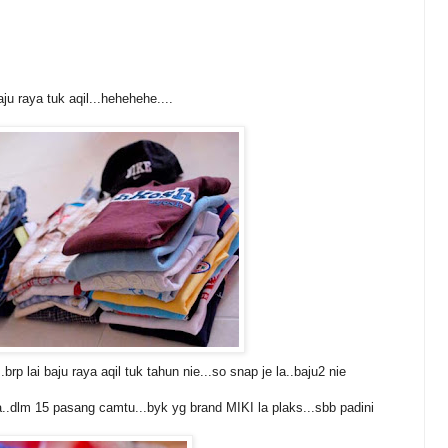
ju raya tuk aqil...hehehehe....
.brp lai baju raya aqil tuk tahun nie...so snap je la..baju2 nie
la..dlm 15 pasang camtu...byk yg brand MIKI la plaks...sbb padini